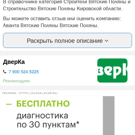
В справочнике категория Строители Вятские Поляны и
Строительство Вятские Поляны Кировской области.
Вы можете оставить отзыв или оценить компанию:
Аванта Вятские Поляны Вятские Поляны.
А так же, задать вопрос представителями фирмы:
Раскрыть полное описание
Аванта Вятские Поляны в Вятских Полян.
Ламинат.
ДверКа
Линолеум.
7 900 524 5225
ПВХ-панели.
Рекомендуем
Гипсокартон.
РЕКЛАМА • HTTPS://GUSAR.LECAR.RU/
Отделка.
Нашли ошибку? Сообщите нам об этом!